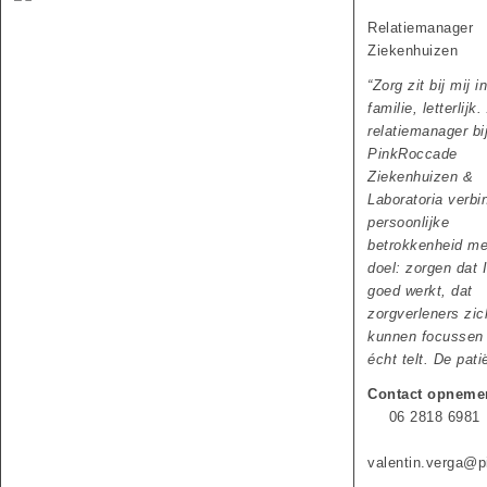
Relatiemanager
Ziekenhuizen
“
Zorg zit bij mij i
familie, letterlijk.
relatiemanager bi
PinkRoccade
Ziekenhuizen &
Laboratoria verbin
persoonlijke
betrokkenheid me
doel: zorgen dat 
goed werkt, dat
zorgverleners zic
kunnen focussen
écht telt. De pati
Contact opneme
06 2818 6981
valentin.verga@pi