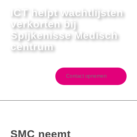
ICT helpt wachtlijsten
verkorten
bij
Spijkenisse Medisch
centrum
Contact opnemen
SMC neemt