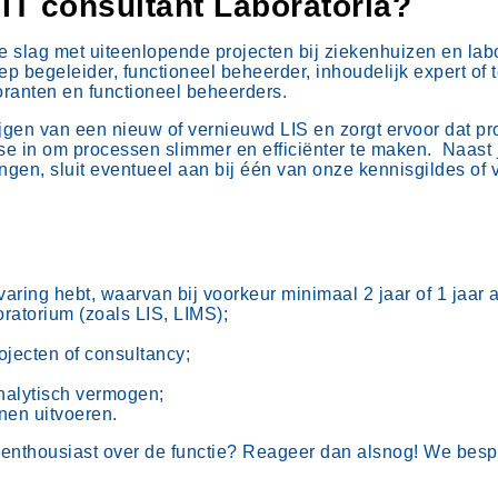
 IT consultant Laboratoria?
e slag met uiteenlopende projecten bij ziekenhuizen en labo
 begeleider, functioneel beheerder, inhoudelijk expert of t
oranten en functioneel beheerders.
ijgen van een nieuw of vernieuwd LIS en zorgt ervoor dat p
tise in om processen slimmer en efficiënter te maken. Naast 
ingen, sluit eventueel aan bij één van onze kennisgildes of v
rvaring hebt, waarvan bij voorkeur minimaal 2 jaar of 1 jaa
oratorium (zoals LIS, LIMS);
ojecten of consultancy;
alytisch vermogen;
nen uitvoeren.
ch enthousiast over de functie? Reageer dan alsnog! We bes