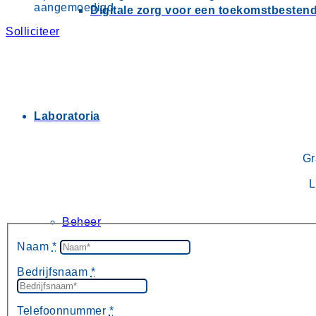
aangemoedigd
Digitale zorg voor een toekomstbestend
Solliciteer
Laboratoria
Gr
L
Beheer
Naam
*
Bedrijfsnaam
*
Telefoonnummer
*