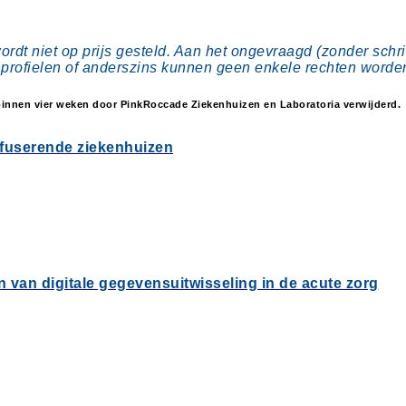
ordt niet op prijs gesteld. Aan het ongevraagd (zonder sch
, profielen of anderszins kunnen geen enkele rechten worde
binnen vier weken door PinkRoccade Ziekenhuizen en Laboratoria verwijderd.
j fuserende ziekenhuizen
n van digitale gegevensuitwisseling in de acute zorg