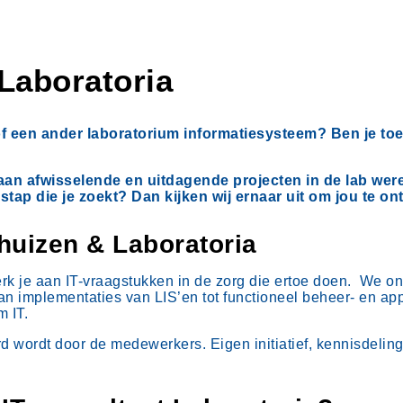
 Laboratoria
 of een ander laboratorium informatiesysteem? Ben je t
aan afwisselende en uitdagende projecten in de lab wereld
 stap die je zoekt? Dan kijken wij ernaar uit om jou te o
nhuizen
&
Laboratoria
k je aan IT-vraagstukken in de zorg die ertoe doen. We o
n implementaties van LIS’en tot functioneel beheer- en ap
m IT.
rd wordt door de medewerkers. Eigen initiatief, kennisdelin