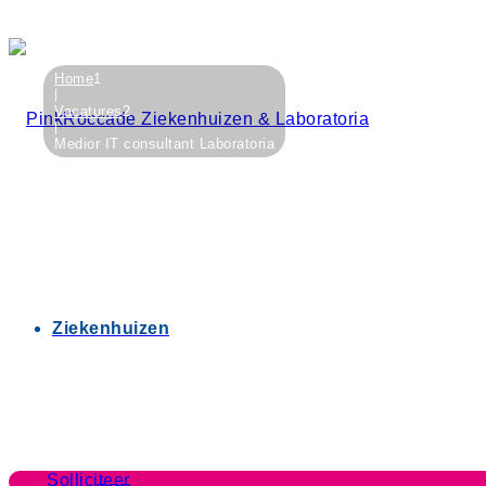
Home
1
Vacatures
2
Medior IT consultant Laboratoria
Ziekenhuizen
Solliciteer