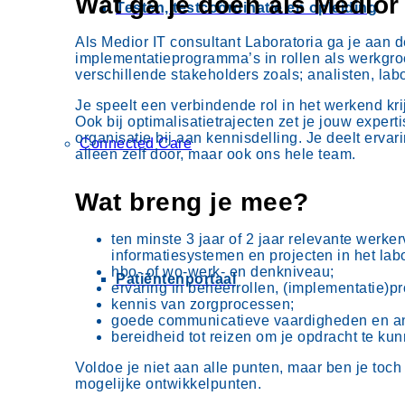
Wat ga je doen als Medior
Testen, testcoördinatie en opleiding
Als Medior IT consultant Laboratoria ga je aan d
implementatieprogramma’s in rollen als werkgroep
verschillende stakeholders zoals; analisten, lab
Je speelt een verbindende rol in het werkend kr
Ook bij optimalisatietrajecten zet je jouw exper
organisatie bij aan kennisdelling. Je deelt ervar
Connected Care
alleen zelf door, maar ook ons hele team.
Wat breng je mee?
ten minste 3 jaar of 2 jaar relevante werke
informatiesystemen en projecten in het lab
hbo- of wo-werk- en denkniveau;
Patiëntenportaal
ervaring in beheerrollen, (implementatie)pr
kennis van zorgprocessen;
goede communicatieve vaardigheden en an
bereidheid tot reizen om je opdracht te kun
Voldoe je niet aan alle punten, maar ben je to
mogelijke ontwikkelpunten.