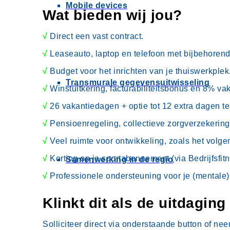
Mobile devices
Wat bieden wij jou?
√
Direct een vast contract.
√
Leaseauto, laptop en telefoon met bijbehoren
√
Budget voor het inrichten van je thuiswerkplek
Transmurale gegevensuitwisseling
√
Winstuitkering, facturabiliteitsbonus en 8% va
√
26 vakantiedagen + optie tot 12 extra dagen t
√
Pensioenregeling, collectieve zorgverzekering
√
Veel ruimte voor ontwikkeling, zoals het volge
√
Korting op je sportabonnement (via Bedrijfsfit
Samenwerking in de regio
√
Professionele ondersteuning voor je (mentale
Klinkt dit als de uitdaging
Solliciteer direct via onderstaande button of n