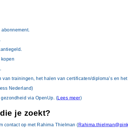
d abonnement.
.
kantiegeld.
e kopen
.
n van trainingen, het halen van certificaten/diploma’s en he
ness Nederland)
) gezondheid via OpenUp. (
Lees meer
)
 die je zoekt?
eem contact op met Rahima Thielman (
Rahima.thielman@pink