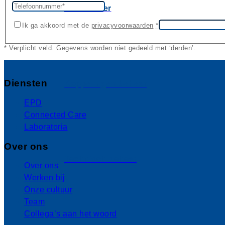
24/7 beheer
Ik ga akkoord met de
privacyvoorwaarden
*
* Verplicht veld. Gegevens worden niet gedeeld met ‘derden’.
Diensten
Koppelingen beheer
EPD
Connected Care
Laboratoria
Over ons
Technisch beheer
Over ons
Werken bij
Onze cultuur
Team
Collega’s aan het woord