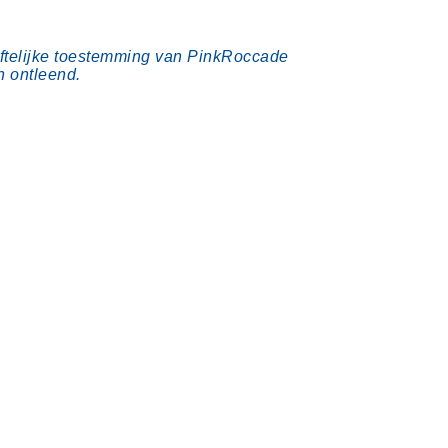
riftelijke toestemming van PinkRoccade
n ontleend.