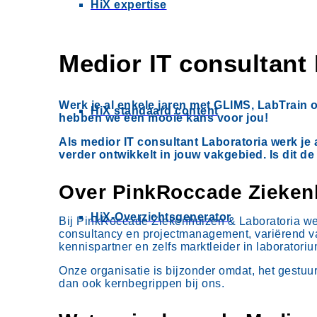
HiX expertise
Medior IT consultant
Werk je al enkele jaren met GLIMS, LabTrain
HiX standaard content
hebben we een mooie kans voor jou!
Als medior IT consultant Laboratoria werk je 
verder ontwikkelt in jouw vakgebied. Is dit de
Over PinkRoccade Zieke
HiX-Overzichtsgenerator
Bij PinkRoccade Ziekenhuizen & Laboratoria wer
consultancy en projectmanagement, variërend va
kennispartner en zelfs marktleider in laboratoriu
Onze organisatie is bijzonder omdat, het gestuu
dan ook kernbegrippen bij ons.