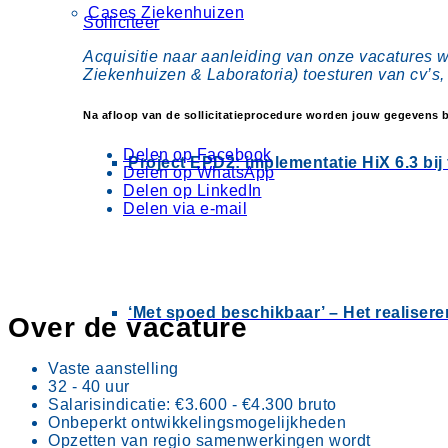
Cases Ziekenhuizen
Solliciteer
Acquisitie naar aanleiding van onze vacatures w
Ziekenhuizen & Laboratoria) toesturen van cv’s
Na afloop van de sollicitatieprocedure worden jouw gegevens 
Delen op Facebook
Project EPD2: implementatie HiX 6.3 bi
Delen op WhatsApp
Delen op LinkedIn
Delen via e-mail
‘Met spoed beschikbaar’ – Het realisere
Over de vacature
Vaste aanstelling
32 - 40 uur
Salarisindicatie: €3.600 - €4.300 bruto
Onbeperkt ontwikkelingsmogelijkheden
Opzetten van regio samenwerkingen wordt