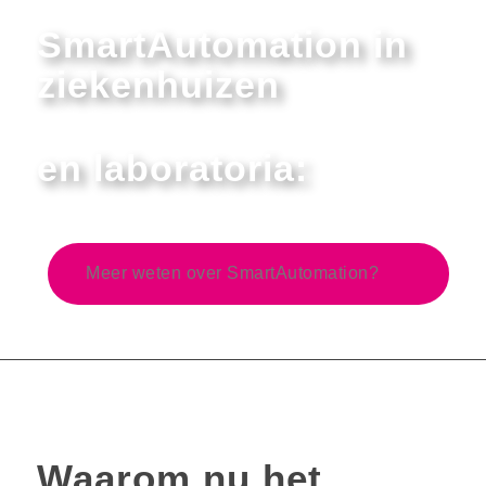
SmartAutomation in
ziekenhuizen
en laboratoria:
Meer weten over SmartAutomation?
Waarom nu het