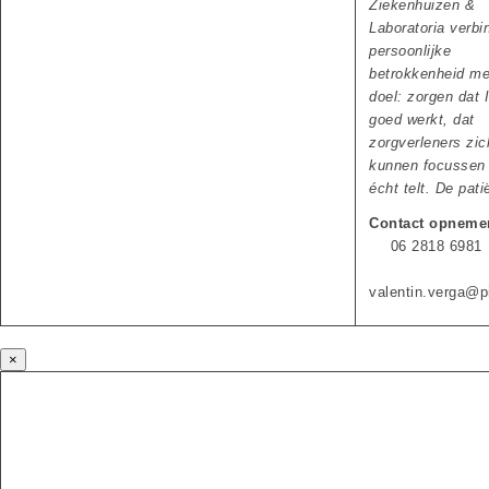
Ziekenhuizen &
Laboratoria verbin
persoonlijke
betrokkenheid me
doel: zorgen dat 
goed werkt, dat
zorgverleners zic
kunnen focussen
écht telt. De pati
Contact opneme
06 2818 6981
valentin.verga@pi
×