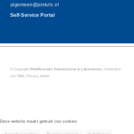
algemeen@pinkzlc.nl
Self-Service Portal
© Copyright
PinkRoccade
Ziekenhuizen & Laboratoria
| Onderdeel
van
TSS
|
Privacy beleid
Deze website maakt gebruik van cookies.