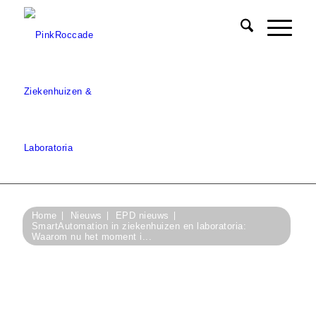
Home
Nieuws
EPD nieuws
SmartAutomation in ziekenhuizen en laboratoria:
Waarom nu het moment i...