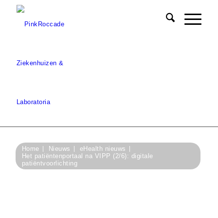
Home
Nieuws
eHealth nieuws
Het patiëntenportaal na VIPP (2/6): digitale
patiëntvoorlichting