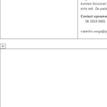
kunnen focussen
écht telt. De pati
Contact opneme
06 2818 6981
valentin.verga@pi
×