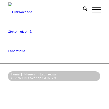
Home
Nieuws
Lab nieuws
GLANZEND over op GLIMS 9