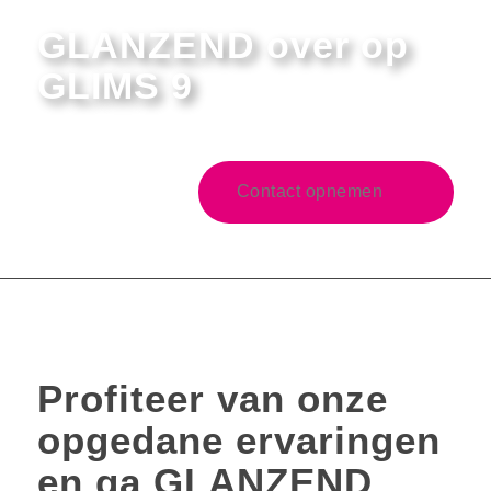
GLANZEND over op
GLIMS 9
Contact opnemen
Profiteer van onze
opgedane ervaringen
en ga GLANZEND