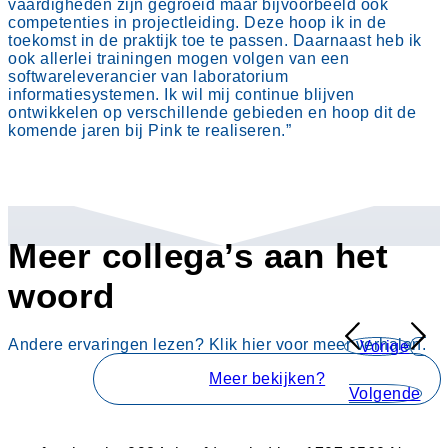
vaardigheden zijn gegroeid maar bijvoorbeeld ook
competenties in projectleiding. Deze hoop ik in de
toekomst in de praktijk toe te passen. Daarnaast heb ik
ook allerlei trainingen mogen volgen van een
softwareleverancier van laboratorium
informatiesystemen. Ik wil mij continue blijven
ontwikkelen op verschillende gebieden en hoop dit de
komende jaren bij Pink te realiseren.”
Meer collega’s aan het
woord
Young professionals vertellen..
Andere ervaringen lezen? Klik hier voor meer verhalen.
Vorige
Meer bekijken?
Volgende
https://www.pinkroccade-ziekenhuizen.nl/wp-
content/uploads/2024/10/Young-