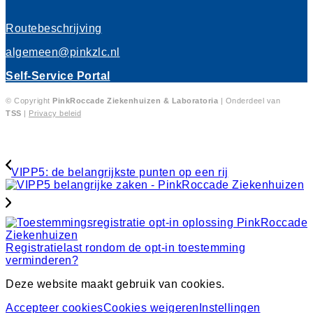
Routebeschrijving
algemeen@pinkzlc.nl
Self-Service Portal
© Copyright
PinkRoccade
Ziekenhuizen & Laboratoria
| Onderdeel van
TSS
|
Privacy beleid
VIPP5: de belangrijkste punten op een rij
Registratielast rondom de opt-in toestemming
verminderen?
Deze website maakt gebruik van cookies.
Accepteer cookies
Cookies weigeren
Instellingen