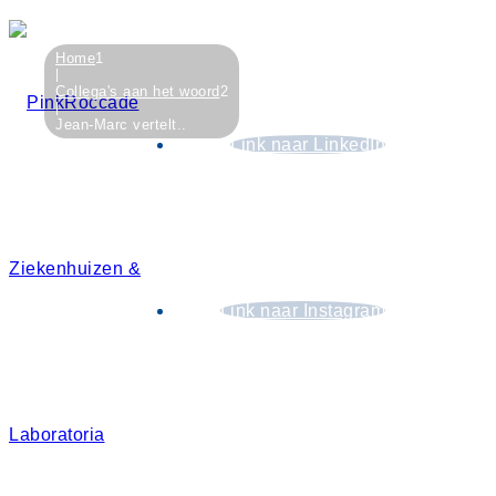
Home
1
Collega's aan het woord
2
Jean-Marc vertelt..
Link naar LinkedIn
Link naar Instagram