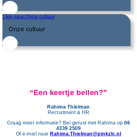
LInk naar:Onze cultuur
Onze cultuur
“Een keertje bellen?”
Rahima Thielman
Recruitment & HR
Graag meer informatie? Bel gerust met Rahima op
06
4339 2509
Of e-mail naar
Rahima.Thielman@pinkzlc.nl