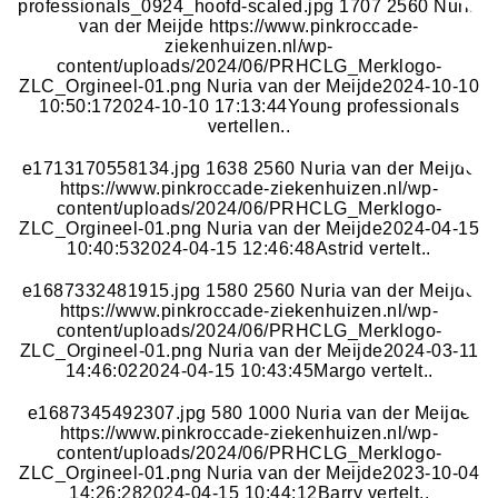
professionals_0924_hoofd-scaled.jpg
1707
2560
Nuria
van der Meijde
https://www.pinkroccade-
Astrid vertelt..
ziekenhuizen.nl/wp-
content/uploads/2024/06/PRHCLG_Merklogo-
ZLC_Orgineel-01.png
Nuria van der Meijde
2024-10-10
10:50:17
2024-10-10 17:13:44
Young professionals
vertellen..
https://www.pinkroccade-ziekenhuizen.nl/wp-
content/uploads/2024/04/Astrid-1-scaled-
Margo vertelt..
e1713170558134.jpg
1638
2560
Nuria van der Meijde
https://www.pinkroccade-ziekenhuizen.nl/wp-
content/uploads/2024/06/PRHCLG_Merklogo-
ZLC_Orgineel-01.png
Nuria van der Meijde
2024-04-15
10:40:53
2024-04-15 12:46:48
Astrid vertelt..
https://www.pinkroccade-ziekenhuizen.nl/wp-
content/uploads/2023/06/PR30-01-2020-421-scaled-
Barry vertelt..
e1687332481915.jpg
1580
2560
Nuria van der Meijde
https://www.pinkroccade-ziekenhuizen.nl/wp-
content/uploads/2024/06/PRHCLG_Merklogo-
ZLC_Orgineel-01.png
Nuria van der Meijde
2024-03-11
14:46:02
2024-04-15 10:43:45
Margo vertelt..
https://www.pinkroccade-ziekenhuizen.nl/wp-
content/uploads/2022/02/Barry-van-den-Broek-1-
Young professionals vertellen..
e1687345492307.jpg
580
1000
Nuria van der Meijde
https://www.pinkroccade-ziekenhuizen.nl/wp-
content/uploads/2024/06/PRHCLG_Merklogo-
..Over Het Traineeship
ZLC_Orgineel-01.png
Nuria van der Meijde
2023-10-04
14:26:28
2024-04-15 10:44:12
Barry vertelt..