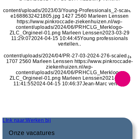
https://www.pinkroccade-ziekenhuizen.nl/wp-
content/uploads/2023/03/Young-Professionals_2-scaled-
e1688632421805.jpg
1427
2560
Marleen Lenssen
Jean-Marc vertelt..
https://www.pinkroccade-ziekenhuizen.nl/wp-
content/uploads/2024/06/PRHCLG_Merklogo-
ZLC_Orgineel-01.png
Marleen Lenssen
2023-03-29
..Verschillende Opdrachtgevers
11:29:07
2024-04-15 10:44:45
Young professionals
vertellen..
https://www.pinkroccade-ziekenhuizen.nl/wp-
content/uploads/2024/04/PR-27-03-2024-276-scaled.jpg
1707
2560
Marleen Lenssen
https://www.pinkroccade-
ziekenhuizen.nl/wp-
content/uploads/2024/06/PRHCLG_Merklogo-
ZLC_Orgineel-01.png
Marleen Lenssen
2021-02-16
11:41:55
2024-04-15 10:46:37
Jean-Marc vertelt..
LInk naar:Werken bij
Onze vacatures