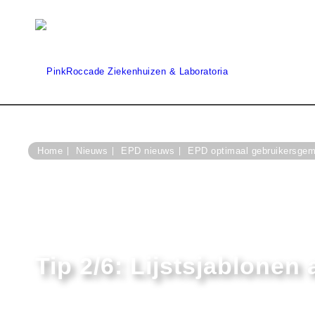
Home
Nieuws
EPD nieuws
EPD optimaal gebruikersgemak
Tip 2/6: Lijstsjablonen