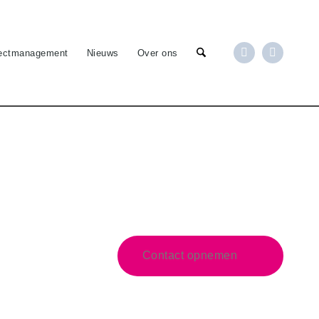
jectmanagement
Nieuws
Over ons
Contact opnemen