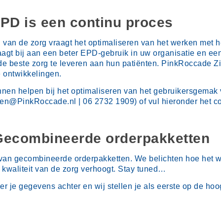
EPD is een continu proces
d van de zorg vraagt het optimaliseren van het werken met
gt bij aan een beter EPD-gebruik in uw organisatie en een 
 de beste zorg te leveren aan hun patiënten. PinkRoccade 
e ontwikkelingen.
nnen helpen bij het optimaliseren van het gebruikersgema
@PinkRoccade.nl | 06 2732 1909) of vul hieronder het con
: Gecombineerde orderpakketten
en van gecombineerde orderpakketten. We belichten hoe het
e kwaliteit van de zorg verhoogt. Stay tuned…
der je gegevens achter en wij stellen je als eerste op de hoo