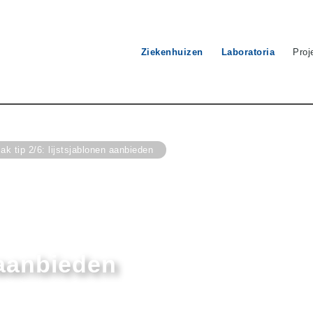
Ziekenhuizen
Laboratoria
Pro
 tip 2/6: lijstsjablonen aanbieden
 aanbieden