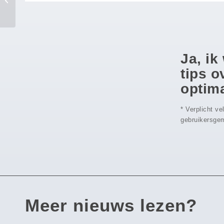
nog!
Ja, ik
tips 
optima
* Verplicht v
gebruikersgem
Meer nieuws lezen?