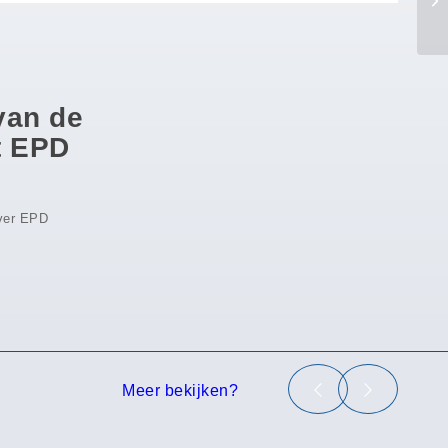
 van de
t EPD
over EPD
Meer bekijken?