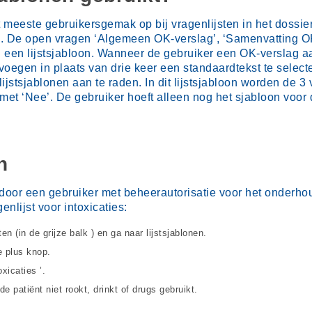
 meeste gebruikersgemak op bij vragenlijsten in het dossier
. De open vragen ‘Algemeen OK-verslag’, ‘Samenvatting OK’
 een lijstsjabloon. Wanneer de gebruiker een OK-verslag aan
evoegen in plaats van drie keer een standaardtekst te selec
lijstsjablonen aan te raden. In dit lijstsjabloon worden de 3 
met ‘Nee’. De gebruiker hoeft alleen nog het sjabloon voor 
n
oor een gebruiker met beheerautorisatie voor het onderhou
lijst voor intoxicaties:
n (in de grijze balk ) en ga naar lijstsjablonen.
e plus knop.
xicaties ’.
e patiënt niet rookt, drinkt of drugs gebruikt.